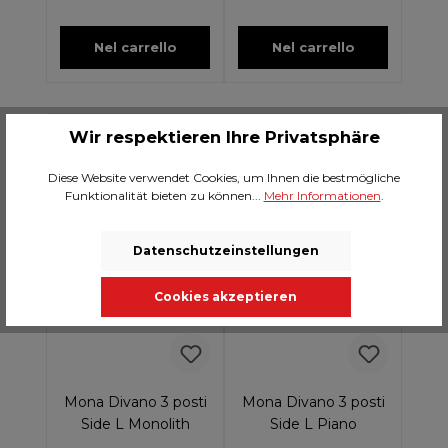
Nel carrello
Nel carrello
Wir respektieren Ihre Privatsphäre
10 Settimane
10 Settimane
Diese Website verwendet Cookies, um Ihnen die bestmögliche
Funktionalität bieten zu können...
Mehr Informationen
.
Datenschutzeinstellungen
Cookies akzeptieren
Mona Divano 3 posti
Mona Divano 3 posti
Side L Monolith
Side L Piano