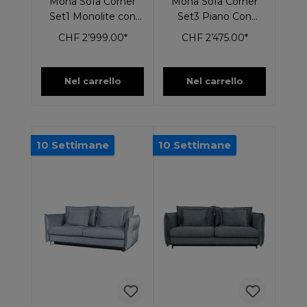
Mona Sofa Corner
Mona Sofa Corner
Set1 Monolite con
Set3 Piano Con
funzione di riposo
funzione sleep
CHF 2’999.00*
CHF 2’475.00*
Nel carrello
Nel carrello
10 Settimane
10 Settimane