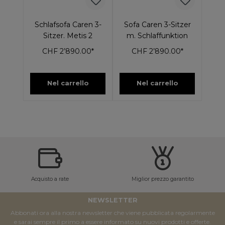
Schlafsofa Caren 3-
Sofa Caren 3-Sitzer
Sitzer. Metis 2
m. Schlaffunktion
CHF 2’890.00*
CHF 2’890.00*
Nel carrello
Nel carrello
Acquisto a rate
Miglior prezzo garantito
NEWSLETTER
Abbonati ora alla nostra newsletter che viene pubblicata regolarmente
e sarai sempre il primo a essere informato su nuovi prodotti e offerte.