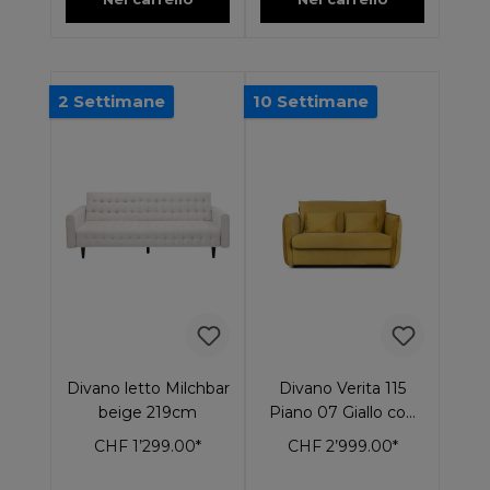
2 Settimane
10 Settimane
Divano letto Milchbar
Divano Verita 115
beige 219cm
Piano 07 Giallo con
funzione sleep
CHF 1’299.00*
CHF 2’999.00*