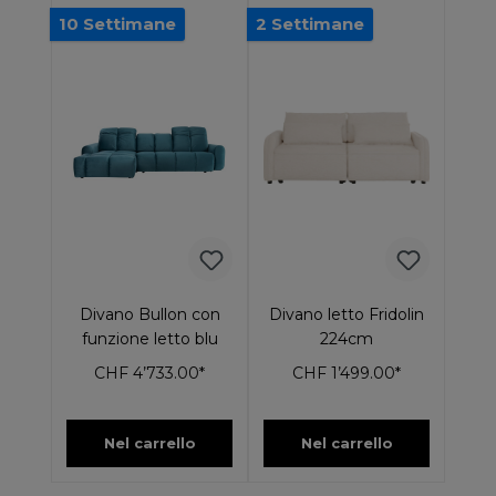
10 Settimane
2 Settimane
Divano Bullon con
Divano letto Fridolin
funzione letto blu
224cm
CHF 4’733.00*
CHF 1’499.00*
Nel carrello
Nel carrello