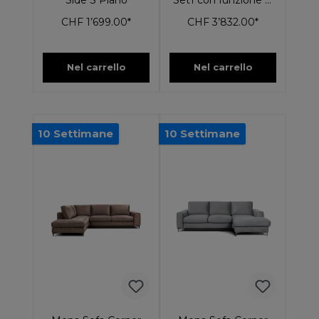
Side S Piano
Set1 con funzione di
riposo
CHF 1’699.00*
CHF 3’832.00*
Nel carrello
Nel carrello
10 Settimane
10 Settimane