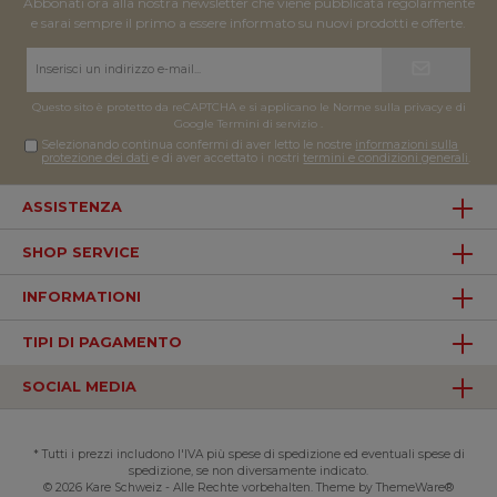
Abbonati ora alla nostra newsletter che viene pubblicata regolarmente
e sarai sempre il primo a essere informato su nuovi prodotti e offerte.
Indirizzo
e-
mail*
Questo sito è protetto da reCAPTCHA e si applicano le Norme sulla privacy e
di
Google
Termini di servizio
.
Selezionando continua confermi di aver letto le nostre
informazioni sulla
protezione dei dati
e di aver accettato i nostri
termini e condizioni generali
.
ASSISTENZA
SHOP SERVICE
INFORMATIONI
TIPI DI PAGAMENTO
SOCIAL MEDIA
* Tutti i prezzi includono l'IVA più spese di spedizione ed eventuali spese di
spedizione, se non diversamente indicato.
© 2026 Kare Schweiz - Alle Rechte vorbehalten. Theme by
ThemeWare®