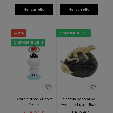
Nel carrello
Nel carrello
-40%
DISPONIBILE: 5
DISPONIBILE: 1
Scatola deco Puppet
Scatola decorativa
26cm
Avocado Lizard 15cm
CHF 27.00*
CHF 25.90*