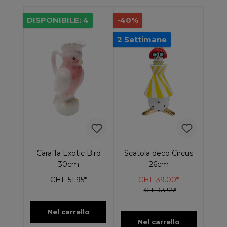
DISPONIBILE: 4
-40%
2 Settimane
Caraffa Exotic Bird
Scatola deco Circus
30cm
26cm
CHF 51.95*
CHF 39.00*
CHF 64.95*
Nel carrello
Nel carrello