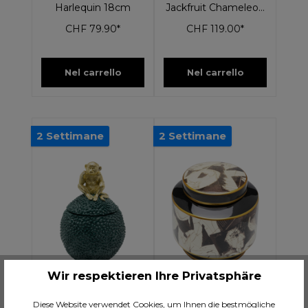
Harlequin 18cm
Jackfruit Chameleon
41cm
CHF 79.90*
CHF 119.00*
Nel carrello
Nel carrello
2 Settimane
2 Settimane
Wir respektieren Ihre Privatsphäre
Diese Website verwendet Cookies, um Ihnen die bestmögliche