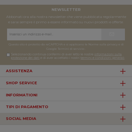
NEWSLETTER
Abbonati ora alla nostra newsletter che viene pubblicata regolarmente
e sarai sempre il primo a essere informato su nuovi prodotti e offerte.
Indirizzo
e-
mail*
Questo sito è protetto da reCAPTCHA e si applicano le Norme sulla privacy e
di
Google
Termini di servizio
.
Selezionando continua confermi di aver letto le nostre
informazioni sulla
protezione dei dati
e di aver accettato i nostri
termini e condizioni generali
.
ASSISTENZA
SHOP SERVICE
INFORMATIONI
TIPI DI PAGAMENTO
SOCIAL MEDIA