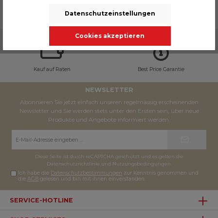
Datenschutzeinstellungen
Cookies akzeptieren
Kauf auf Raten
Best Price Garantie
NEWSLETTER
Abonnieren Sie jetzt einfach unseren regelmässig erscheinenden
Newsletter und Sie werden stets unter den Ersten sein, über neue
Produkte und Angebote informiert werden.
E-
Mail-
Adresse*
Diese Seite ist durch reCAPTCHA geschützt und es gelten die
Datenschutzrichtlinie
und
Nutzungsbedingungen
.
Ich habe die
Datenschutzbestimmungen
zur Kenntnis genommen und
die
AGB
gelesen und bin mit ihnen einverstanden.
SERVICE-HOTLINE