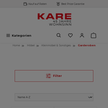
Kauf auf Raten
Best Price Garantie
inhalt springen
Kategorien
Home
Möbel
Kleinmöbel & Sonstiges
Garderoben
Filter