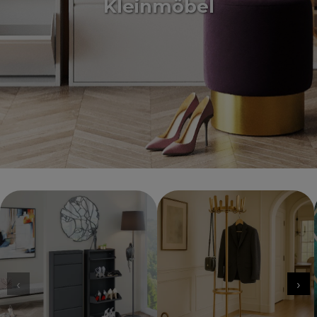
Kleinmöbel
‹
›