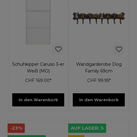
Schuhkipper Caruso 3-er
Wandgarderobe Dog
Weiß (MO)
Family 69cm
CHF 169.00*
CHF 99.95*
In den Warenkorb
In den Warenkorb
-23%
AUF LAGER: 3