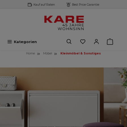
Kauf auf Raten
Best Price Garantie
inhalt springen
Kategorien
Home
Möbel
Kleinmöbel & Sonstiges