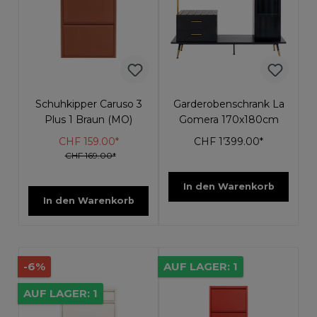
Schuhkipper Caruso 3
Garderobenschrank La
Plus 1 Braun (MO)
Gomera 170x180cm
CHF 159.00*
CHF 1’399.00*
CHF 169.00*
In den Warenkorb
In den Warenkorb
-6%
AUF LAGER: 1
AUF LAGER: 1