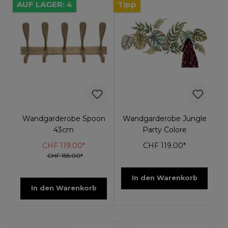
AUF LAGER: 4
Tipp
Wandgarderobe Spoon
Wandgarderobe Jungle
43cm
Party Colore
CHF 119.00*
CHF 119.00*
CHF 155.00*
In den Warenkorb
In den Warenkorb