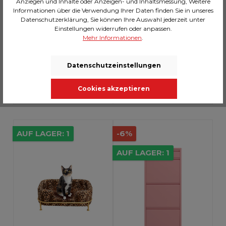
Anziegen und Inhalte oder Anzeigen- und Inhaltsmessung, Weitere
Informationen über die Verwendung Ihrer Daten finden Sie in unseres
Datenschutzerklärung, Sie können Ihre Auswahl jederzeit unter
Wandgarderobe Exotic
Schuhkipper Caruso 5-er
Einstellungen widerrufen oder anpassen.
Mehr Informationen
.
Birds
Anthrazit (MO)
CHF 119.00*
CHF 219.00*
Datenschutzeinstellungen
In den Warenkorb
In den Warenkorb
Cookies akzeptieren
AUF LAGER: 1
-6%
AUF LAGER: 1