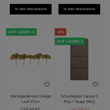
In den Warenkorb
In den Warenkorb
AUF LAGER: 2
-6%
AUF LAGER: 2
Wandgarderobe Ginkgo
Schuhkipper Caruso 3
Leaf 47cm
Plus 1 Taupe (MO)
CHF 49.90*
CHF 159.00*