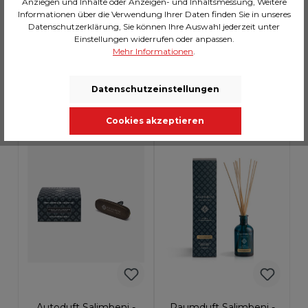
Anziegen und Inhalte oder Anzeigen- und Inhaltsmessung, Weitere
Noce E Radica
100ml
Informationen über die Verwendung Ihrer Daten finden Sie in unseres
CHF 7.00*
CHF 38.00*
Datenschutzerklärung, Sie können Ihre Auswahl jederzeit unter
Einstellungen widerrufen oder anpassen.
Mehr Informationen
.
In den Warenkorb
In den Warenkorb
Datenschutzeinstellungen
Cookies akzeptieren
AUF LAGER: >10
AUF LAGER: >10
Autoduft Salimbeni -
Raumduft Salimbeni -