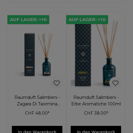
AUF LAGER: >10
AUF LAGER: >10
Raumduft Salimbeni -
Raumduft Salimbeni -
Zagara Di Taormina
Erbe Aromatiche 100ml
250ml
CHF 48.00*
CHF 38.00*
In den Warenkorb
In den Warenkorb