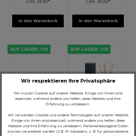
CHF 19.00*
CHF 19.00*
In den Warenkorb
In den Warenkorb
AUF LAGER: >10
AUF LAGER: >10
Wir respektieren Ihre Privatsphäre
Wir nutzen Cookies auf unserer Website. Einige von ihnen sind
essenziell, während andere uns helfen, diese Website und Ihre
Erfahrung zu verbessern.
Wir verwenden Cookies und andere Technologien auf unserer Website
Einige von ihnen sind essenziell, während andere uns helfen, diese
Website und Ihre Erfahrung zu verbessern. Personenbezogene Daten
Autoduft Refill
Raumduft Salimbeni -
künnen verarbeitet werden (Z.B. IP-Adressen), z. B. für personalisierte
Salimbeni - Legno Di
Seta E Muschio Bianco