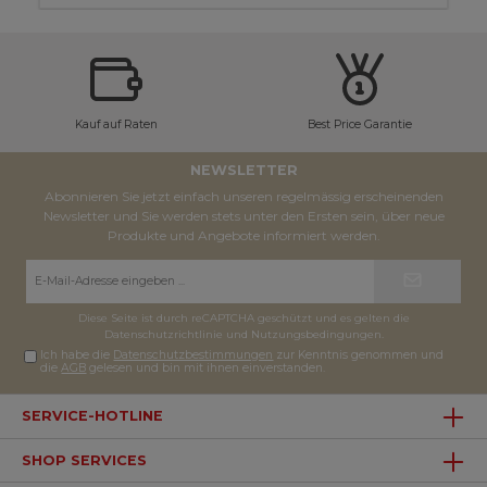
Kauf auf Raten
Best Price Garantie
NEWSLETTER
Abonnieren Sie jetzt einfach unseren regelmässig erscheinenden
Newsletter und Sie werden stets unter den Ersten sein, über neue
Produkte und Angebote informiert werden.
E-
Mail-
Adresse*
Diese Seite ist durch reCAPTCHA geschützt und es gelten die
Datenschutzrichtlinie
und
Nutzungsbedingungen
.
Ich habe die
Datenschutzbestimmungen
zur Kenntnis genommen und
die
AGB
gelesen und bin mit ihnen einverstanden.
SERVICE-HOTLINE
SHOP SERVICES