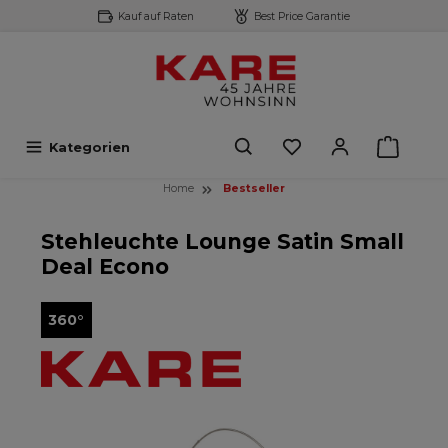
Kauf auf Raten
Best Price Garantie
inhalt springen
Kategorien
Home
Bestseller
Stehleuchte Lounge Satin Small
Deal Econo
360°