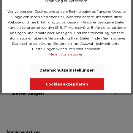
Erfahrung zu verbessern.
Benötigtes Leuchtmittel, 230 V, Fassung E27,
Anzahl Leuchtmittel 1, max. 60 Watt, Leuchtmittel
Wir verwenden Cookies und andere Technologien auf unserer Website
nicht inklusive
Einige von ihnen sind essenziell, während andere uns helfen, diese
Website und Ihre Erfahrung zu verbessern. Personenbezogene Daten
künnen verarbeitet werden (Z.B. IP-Adressen), z. B. für personalisierte
Anziegen und Inhalte oder Anzeigen- und Inhaltsmessung, Weitere
Informationen über die Verwendung Ihrer Daten finden Sie in unseres
Datenschutzerklärung, Sie können Ihre Auswahl jederzeit unter
Beschreibung
Einstellungen widerrufen oder anpassen.
Was ist die perfekte Lampe neben dem Sofa? Für
Mehr Informationen
.
alle, die gerne flexibel bleiben wollen, bieten sich
Bogenlampen an, die idea…
Mehr
Datenschutzeinstellungen
Technische Daten
Massangaben
Cookies akzeptieren
Bewertungen
Ähnliche Artikel