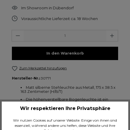
Im Showroom in Dübendorf
Voraussichtliche Lieferzeit ca. 18 Wochen
Anzahl
In den Warenkorb
Zum Merkzettel hinzufügen
Hersteller-Nr.:
30771
Matt silberne Stehleuchte aus Metall, 175 x 38.5 x
163 Zentimeter (H/B/T)
Die höhenverstellbare Bogenleuchte ist ein
moderner Klassiker, der alle Trends überlebt
Wir respektieren Ihre Privatsphäre
Gefertigt aus Stahl und satiniert für eine
besonders edle Oberfläche
Wir nutzen Cookies auf unserer Website. Einige von ihnen sind
Mit ihrem Gewicht von 20 kg verspricht die
essenziell, während andere uns helfen, diese Website und Ihre
bogenförmige Stehlampe Standfestigkeit