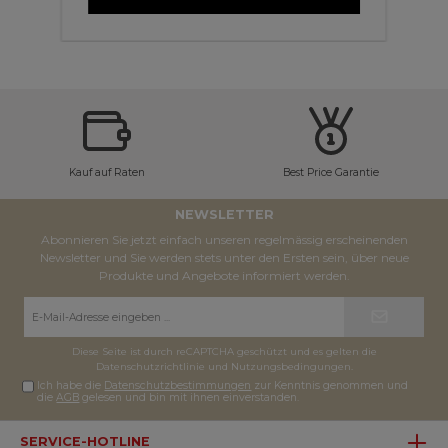
Kauf auf Raten
Best Price Garantie
NEWSLETTER
Abonnieren Sie jetzt einfach unseren regelmässig erscheinenden
Newsletter und Sie werden stets unter den Ersten sein, über neue
Produkte und Angebote informiert werden.
E-
Mail-
Adresse*
Diese Seite ist durch reCAPTCHA geschützt und es gelten die
Datenschutzrichtlinie
und
Nutzungsbedingungen
.
Ich habe die
Datenschutzbestimmungen
zur Kenntnis genommen und
die
AGB
gelesen und bin mit ihnen einverstanden.
SERVICE-HOTLINE