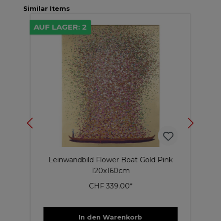
Similar Items
AUF LAGER: 2
5 
Ti
n
Leinwandbild Flower Boat Gold Pink
120x160cm
CHF 339.00*
In den Warenkorb