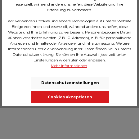
Oberflächenstruktur
essenziell, während andere uns helfen, diese Website und Ihre
Erfahrung zu verbessern.
Das Bild Flower Boat und weitere Bildmotive
finden Sie in vielen Größen und Farbvarianten im
Shop
Wir verwenden Cookies und andere Technologien auf unserer Website
Einige von ihnen sind essenziell, während andere uns helfen, diese
Website und Ihre Erfahrung zu verbessern. Personenbezogene Daten
künnen verarbeitet werden (Z.B. IP-Adressen), z. B. für personalisierte
Anziegen und Inhalte oder Anzeigen- und Inhaltsmessung, Weitere
Informationen über die Verwendung Ihrer Daten finden Sie in unseres
Beschreibung
Datenschutzerklärung, Sie können Ihre Auswahl jederzeit unter
Einstellungen widerrufen oder anpassen.
Auf zu neuen Ufern mit diesem asiatischen Boot
Mehr Informationen
.
und seiner farbenfrohen Blütenfracht! Es bringt
garantiert Fröhlichkeit und L…
Mehr
Datenschutzeinstellungen
Technische Daten
Massangaben
Cookies akzeptieren
Bewertungen