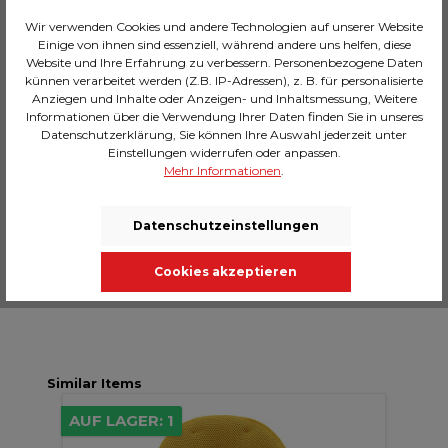
Wir verwenden Cookies und andere Technologien auf unserer Website
Einige von ihnen sind essenziell, während andere uns helfen, diese
Website und Ihre Erfahrung zu verbessern. Personenbezogene Daten
künnen verarbeitet werden (Z.B. IP-Adressen), z. B. für personalisierte
Beschreibung
Anziegen und Inhalte oder Anzeigen- und Inhaltsmessung, Weitere
Unsere Interior Designer empfehlen diesen
Informationen über die Verwendung Ihrer Daten finden Sie in unseres
Datenschutzerklärung, Sie können Ihre Auswahl jederzeit unter
innovativen Drehstuhl mit Armlehnen, der durch
Einstellungen widerrufen oder anpassen.
sein Petrol-Blau und den ultramoder…
Mehr
Mehr Informationen
.
Technische Daten
Massangaben
Datenschutzeinstellungen
Bewertungen
Cookies akzeptieren
Similar Items
AUF LAGER: 1