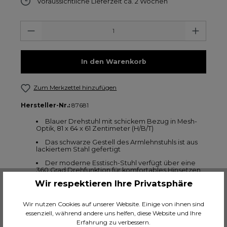
Voraussichtliche Lieferzeit ca. 2 Wochen
Anzahl
In den Warenkorb
Zum Merkzettel hinzufügen
Hersteller-Nr.:
87681
Blauer Drehstuhl mit schickem Bezug in Mesh-
Optik, 81 x 64 x 61 Zentimeter (H/B/T)
Das schwarze Gestell des Armlehnstuhls ist aus
lackiertem Stahl gefertigt
Der moderne Esstisch-Stuhl verfügt über eine
360 Grad Drehfunktion für komfortables Hinsetzen
und Aufstehen am Tisch
Wir respektieren Ihre Privatsphäre
Die großzügige Schalenform des Armlehnstuhls
sorgt für bequemen und ergonomischen
Wir nutzen Cookies auf unserer Website. Einige von ihnen sind
Sitzkomfort
essenziell, während andere uns helfen, diese Website und Ihre
Bis 120 kg belastbar
Erfahrung zu verbessern.