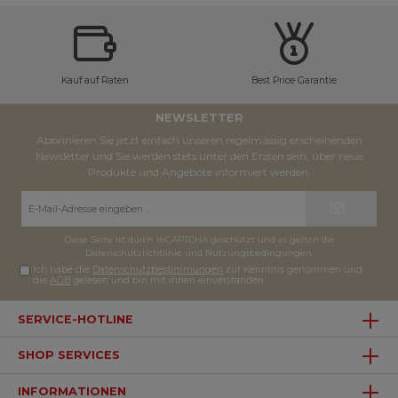
Kauf auf Raten
Best Price Garantie
NEWSLETTER
Abonnieren Sie jetzt einfach unseren regelmässig erscheinenden
Newsletter und Sie werden stets unter den Ersten sein, über neue
Produkte und Angebote informiert werden.
E-
Mail-
Adresse*
Diese Seite ist durch reCAPTCHA geschützt und es gelten die
Datenschutzrichtlinie
und
Nutzungsbedingungen
.
Ich habe die
Datenschutzbestimmungen
zur Kenntnis genommen und
die
AGB
gelesen und bin mit ihnen einverstanden.
SERVICE-HOTLINE
SHOP SERVICES
INFORMATIONEN