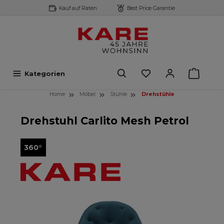
Kauf auf Raten
Best Price Garantie
inhalt springen
Kategorien
Home
Möbel
Stühle
Drehstühle
Drehstuhl Carlito Mesh Petrol
360°