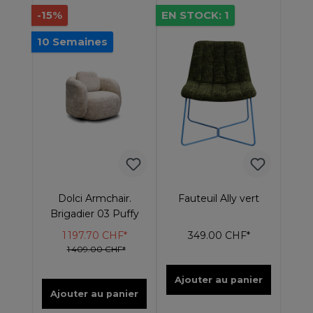
-15%
EN STOCK: 1
10 Semaines
Dolci Armchair.
Fauteuil Ally vert
Brigadier 03 Puffy
1 197.70 CHF*
349.00 CHF*
1 409.00 CHF*
Ajouter au panier
Ajouter au panier