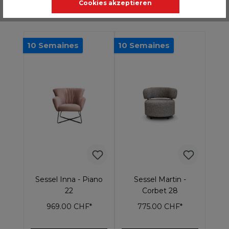
Cookies akzeptieren
10 Semaines
10 Semaines
Sessel Inna - Piano
Sessel Martin -
22
Corbet 28
969.00 CHF*
775.00 CHF*