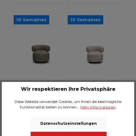
10 Semaines
10 Semaines
Wir respektieren Ihre Privatsphäre
Fauteuil Martin -
Fauteuil Martin -
Diese Website verwendet Cookies, um Ihnen die bestmögliche
Corbet 100
Corbet 23
Funktionalität bieten zu können...
Mehr Informationen
.
775.00 CHF*
775.00 CHF*
Datenschutzeinstellungen
Ajouter au panier
Ajouter au panier