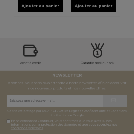
Ajouter au panier
Ajouter au panier
Achat à crédit
Garantie meilleur prix
NEWSLETTER
Abonnez-vous sans plus attendre à notre newsletter afin de découvrir
nos nouveaux produits et nos nouvelles offres.
Adresse
e-
mail*
Ce site est protégé par reCAPTCHA et les
Règles de confidentialité
et
Conditions
d'utilisation
de Google.
En sélectionnant Continuer, vous confirmez que vous avez lu nos
informations sur la protection des données
et que vous acceptez nos
conditions générales
.