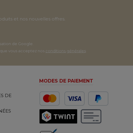
uits et nos nouvelles offres.
isation
de Google.
 que vous acceptez nos
conditions générales
.
MODES DE PAIEMENT
S DE
NÉES