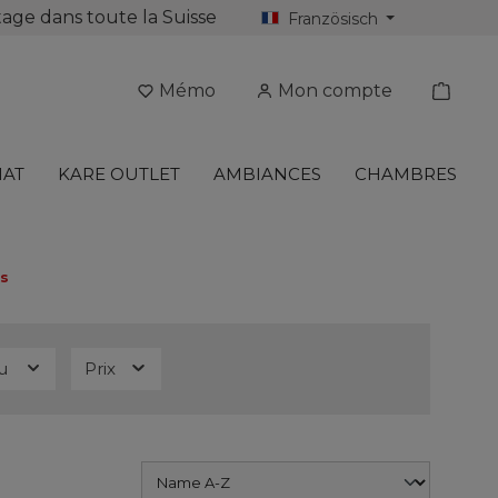
tage dans toute la Suisse
Französisch
Mémo
Mon compte
HAT
KARE OUTLET
AMBIANCES
CHAMBRES
es
au
Prix