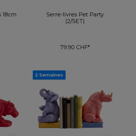
s 18cm
Serre-livres Pet Party
(2/SET)
79.90 CHF*
er
Ajouter au panier
2 Semaines