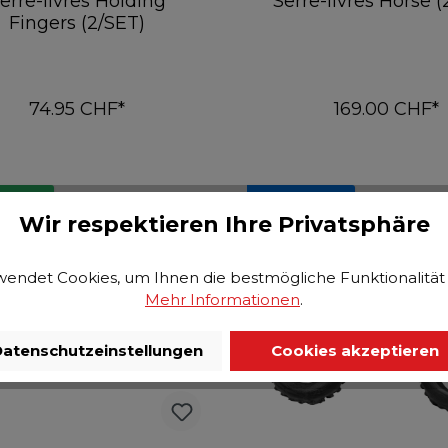
erre-livres Holding
Serre-livres Horse (
Fingers (2/SET)
74.95 CHF*
169.00 CHF*
Ajouter au panier
Ajouter au pani
OCK: 4
2 Semaines
Wir respektieren Ihre Privatsphäre
endet Cookies, um Ihnen die bestmögliche Funktionalität 
Mehr Informationen
.
atenschutzeinstellungen
Cookies akzeptieren