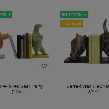
CK: 1
EN STOCK: 4
Conseil
rre-livres Bear Party
Serre-livres Elepha
(2/Set)
(2/SET)