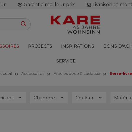
our
Garantie meilleur prix
Livraison et mon
SSOIRES
PROJECTS
INSPIRATIONS
BONS D'AC
SERVICE
ccueil
Accessoires
Articles déco & cadeaux
Serre-livr
ricant
Chambre
Couleur
Matéri