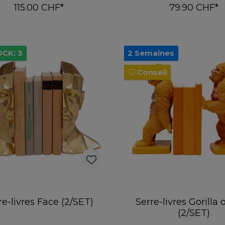
115.00 CHF*
79.90 CHF*
Ajouter au panier
Ajouter au pani
CK: 3
2 Semaines
Conseil
re-livres Face (2/SET)
Serre-livres Gorilla
(2/SET)