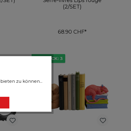
2/SET)
Serre-livres Lips rouge
(2/SET)
68.90 CHF*
er
Ajouter au panier
EN STOCK: 3
bieten zu können...