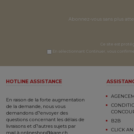
Abonnez-vous sans plus atten
Ce site est prot
En sélectionnant Continuer, vous confirm
HOTLINE ASSISTANCE
ASSISTAN
AGENCEM
En raison de la forte augmentation
CONDITI
de la demande, nous vous
CONCOUR
demandons d?envoyer des
questions concernant les délais de
B2B
livraisons et d?autres sujets par
CLICK AN
mail à
onlineshop@kare.ch