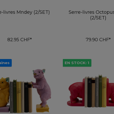
e-livres Mndey (2/SET)
Serre-livres Octopu
(2/SET)
82.95 CHF*
79.90 CHF*
Ajouter au panier
Ajouter au pani
aines
EN STOCK: 1