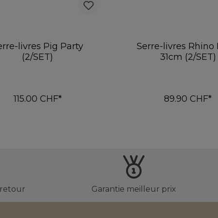
erre-livres Pig Party
Serre-livres Rhino
(2/SET)
31cm (2/SET)
115.00 CHF*
89.90 CHF*
Ajouter au panier
Ajouter au pani
 retour
Garantie meilleur prix