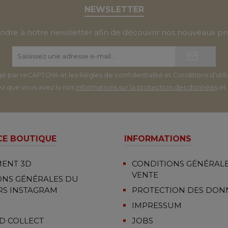
NEWSLETTER
dre à notre newsletter afin de découvrir nos nouveaux prod
Adresse
e-
mail*
égé par reCAPTCHA et les
Règles de confidentialité
et
Conditions d'util
ez que vous avez lu nos
informations sur la protection des données
et
CE BOUTIQUE
INFORMATIONS
ENT 3D
CONDITIONS GÉNÉRALE
VENTE
ONS GÉNÉRALES DU
S INSTAGRAM
PROTECTION DES DON
IMPRESSUM
D COLLECT
JOBS