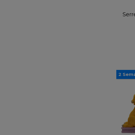
Serr
2 Sem